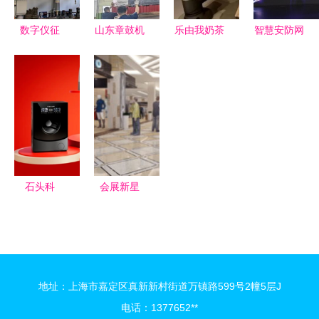
会引领中国
机器人销售
展
形机器人市
智造与智能
服务解析
场变革
数字仪征
山东章鼓机
乐由我奶茶
智慧安防网
机器人销售
以数字经济
器人板块销
机器人 引
引领新趋势
新浪潮
驱动发展，
售发力，加
领智能销售
智能机器人
智能机器人
速公司“智
新潮流
销售开启安
销售构筑高
改数转”与
防新时代
质量发展新
智能机器人
格局
业务融合
石头科
会展新星
技“黑五”战
自主迎宾与
绩创历史新
智能问答机
高 海外市
器人，引领
场全面开
智慧销售新
地址：上海市嘉定区真新新村街道万镇路599号2幢5层J
花，智能机
体验
电话：1377652**
器人销售领