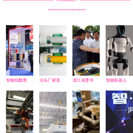
----------------
智能炫酷黑
泊头厂家直
浙江省委书
智能机器人
科技 助力
销智能滚动
记夏宝龙考
新纪元 特
中国新装备
灯箱系统供
察开心果机
斯拉第二代
——2018
应商与宿豫
器人公司，
Optimus明
义乌国际智
区华航广告
关注智能机
日全球首
能装备博览
制品厂智能
器人产业发
秀，引领人