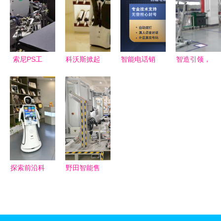
购指南
决销售难题
之道与智能
优质解决方
机器人销售
案
策略
索尼PS工
科沃斯掀起
智能电话销
智造引领，
厂的“机械
机器人全球
售机器人
全球瞩目
艺术家” 30
热潮 智能
重塑电销外
常熟高新区
秒组装的魔
家居与清洁
呼的未来格
智能机器人
法与智能机
革命引领未
局
亮相世界人
器人的销售
来
工智能大
革命
会，开启销
售新篇章
探索前沿科
野田智能售
技 一文了
后完善 推
解苏州穿山
动苏州汽车
甲机器人智
机器人焊接