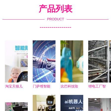
产品列表
PRODUCT
----------------
淘宝天猫儿
门萨维智能
比巴科技陆
锂电工厂智
童用品智能
电话机器人
默 母婴智
能仓储升级
机器人 销
重塑电话销
能硬件初创
雷柏机器人
售趋势与选
售，智能解
企业的生存
提供一站式