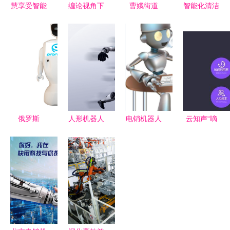
慧享受智能
缠论视角下
曹娥街道
智能化清洁
服务机器人
的科沃斯智
加快制造业
新标杆 大
开启商用营
能机器人 K
高质量集群
型油烟机管
销与迎宾服
线中解构服
发展，智能
道深度清洗
务的智能新
务机器人的
机器人销售
机器人的市
时代
成长密码
成新引擎
场前景与销
售策略
俄罗斯
人形机器人
电销机器人
云知声“嘀
Promobot
市场规模爆
加盟与智能
咕”智能电
智能机器人
发式增长
机器人销售
话机器人
销售的新时
2030年或
开启智能营
助力企业降
代
破34万台的
销新时代
本增效，开
智能销售新
启AI客服新
共识
时代