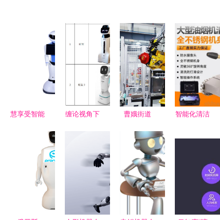
慧享受智能
缠论视角下
曹娥街道
智能化清洁
服务机器人
的科沃斯智
加快制造业
新标杆 大
开启商用营
能机器人 K
高质量集群
型油烟机管
销与迎宾服
线中解构服
发展，智能
道深度清洗
务的智能新
务机器人的
机器人销售
机器人的市
时代
成长密码
成新引擎
场前景与销
售策略