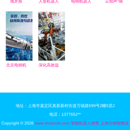
俄罗斯
人形机器人
电销机器人
云知声“嘀
Promobot
市场规模爆
加盟与智能
咕”智能电
智能机器人
发式增长
机器人销售
话机器人
销售的新时
2030年或
开启智能营
助力企业降
代
破34万台的
销新时代
本增效，开
智能销售新
启AI客服新
共识
时代
北京电销机
深化高效益
器人 探秘
转型增长
智能销售新
一汽-大众
力量
2022年累
计销售超
地址：上海市嘉定区真新新村街道万镇路599号2幢5层J
180多万辆
电话：1377652**
智能机器人
Copyright © 2026
www.shstzns6.com
智能机器人销售
上海仕铜智能设
赋能新未来