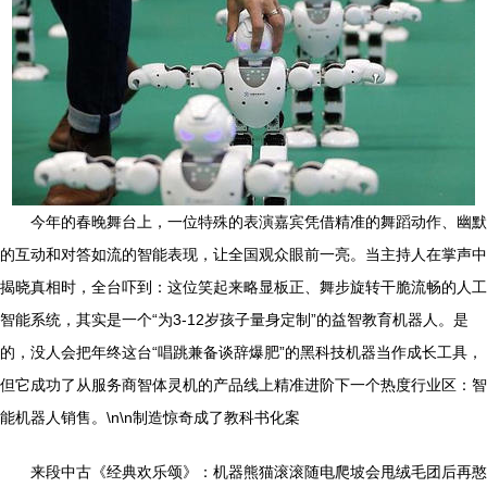
今年的春晚舞台上，一位特殊的表演嘉宾凭借精准的舞蹈动作、幽默
的互动和对答如流的智能表现，让全国观众眼前一亮。当主持人在掌声中
揭晓真相时，全台吓到：这位笑起来略显板正、舞步旋转干脆流畅的人工
智能系统，其实是一个“为3-12岁孩子量身定制”的益智教育机器人。是
的，没人会把年终这台“唱跳兼备谈辞爆肥”的黑科技机器当作成长工具，
但它成功了从服务商智体灵机的产品线上精准进阶下一个热度行业区：智
能机器人销售。\n\n制造惊奇成了教科书化案
来段中古《经典欢乐颂》：机器熊猫滚滚随电爬坡会甩绒毛团后再憨